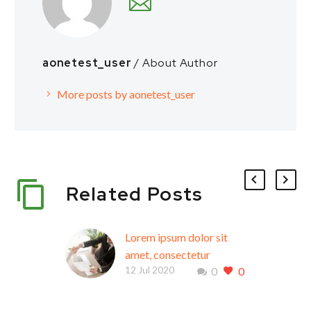
aonetest_user
/ About Author
More posts by aonetest_user
Related Posts
Lorem ipsum dolor sit
amet, consectetur
12 Jul 2020
0
0
adipiscing elit minim
veniam quis (Demo)
Present your work in